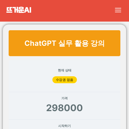
콘
Main
텐
Men
츠
로
건
ChatGPT 실무 활용 강의
너
뛰
기
현재 상태
수강권 없음
가격
298000
시작하기