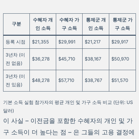
수혜자 개
수혜자 가
통제군 개
통제군 가
구분
인 소득
구 소득
인 소득
구 소득
등록 시점
$21,355
$29,991
$21,217
$29,917
3년차 (이
$36,278
$45,710
$38,167
$50,970
전 없음)
3년차 (이
$48,278
$57,710
$38,767
$51,570
전 있음)
기본 소득 실험 참가자의 평균 개인 및 가구 소득 비교 (단위: US
달러)
이 사실 – 이전금을 포함한 수혜자의 개인 및 가
구 소득이 더 높다는 점 – 은 그들의 고용 결정에