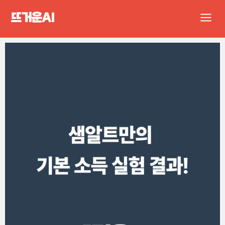
콘
Main
텐
Men
츠
로
건
너
뛰
기