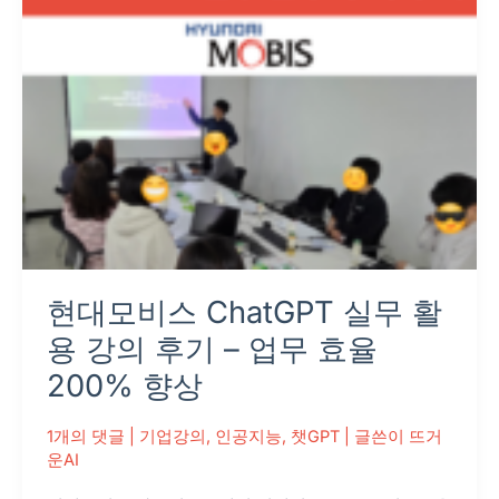
실
무
활
용
강
의
후
기
–
업
현대모비스 ChatGPT 실무 활
무
효
용 강의 후기 – 업무 효율
율
200% 향상
200%
향
1개의 댓글
|
기업강의
,
인공지능
,
챗GPT
| 글쓴이
뜨거
상
운AI