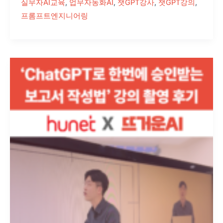
실무자AI교육
,
업무자동화AI
,
챗GPT강사
,
챗GPT강의
,
프롬프트엔지니어링
ChatGPT
활
용
보
고
서
작
성
하
기:
휴
넷