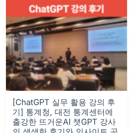
용
강
의
후
기]
통
계
청,
대
전
통
계
[ChatGPT 실무 활용 강의 후
센
터
기] 통계청, 대전 통계센터에
에
출강한 뜨거운AI 챗GPT 강사
출
의 생생한 후기와 인사이트 공