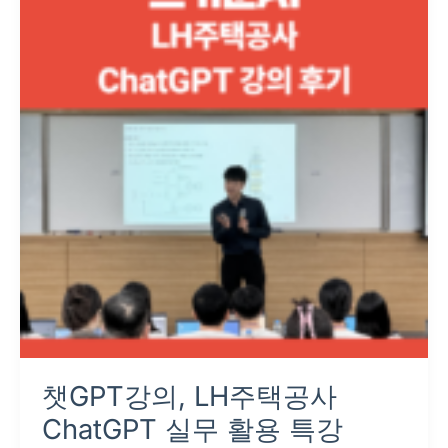
강
의,
LH
주
택
공
사
ChatGPT
실
무
활
용
특
강
챗GPT강의, LH주택공사
ChatGPT 실무 활용 특강