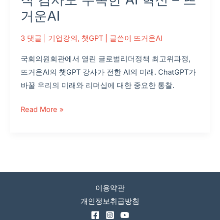
–
거운AI
뜨
거
3 댓글
|
기업강의
,
챗GPT
| 글쓴이
뜨거운AI
운
국회의원회관에서 열린 글로벌리더정책 최고위과정,
AI
뜨거운AI의 챗GPT 강사가 전한 AI의 미래. ChatGPT가
바꿀 우리의 미래와 리더십에 대한 중요한 통찰.
Read More »
이용약관
개인정보취급방침