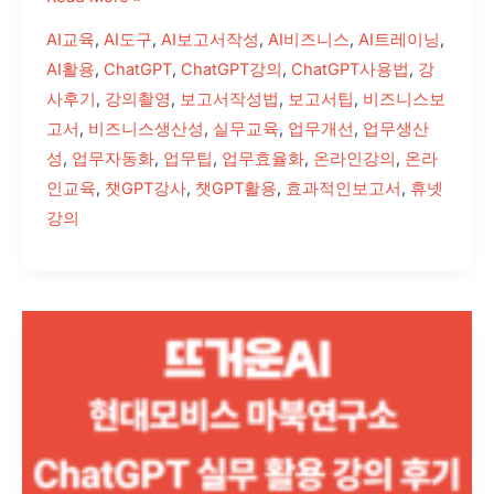
AI교육
,
AI도구
,
AI보고서작성
,
AI비즈니스
,
AI트레이닝
,
AI활용
,
ChatGPT
,
ChatGPT강의
,
ChatGPT사용법
,
강
사후기
,
강의촬영
,
보고서작성법
,
보고서팁
,
비즈니스보
고서
,
비즈니스생산성
,
실무교육
,
업무개선
,
업무생산
성
,
업무자동화
,
업무팁
,
업무효율화
,
온라인강의
,
온라
인교육
,
챗GPT강사
,
챗GPT활용
,
효과적인보고서
,
휴넷
강의
현
대
모
비
스
ChatGPT