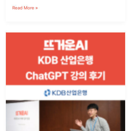
교
Read More »
육
성
공
사
KDB
례
산
업
은
행
팀
장
급
대
상
ChatGPT
강
의