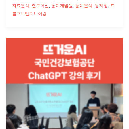
인
자료분석
,
연구혁신
,
통계개발원
,
통계분석
,
통계청
,
프
사
롬프트엔지니어링
이
트
공
뜨
개
거
운
AI
의
국
민
건
강
보
험
공