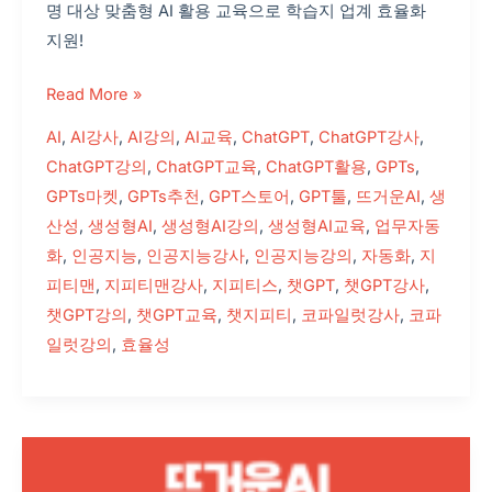
명 대상 맞춤형 AI 활용 교육으로 학습지 업계 효율화
강
지원!
의
후
Read More »
기
AI
,
AI강사
,
AI강의
,
AI교육
,
ChatGPT
,
ChatGPT강사
,
ChatGPT강의
,
ChatGPT교육
,
ChatGPT활용
,
GPTs
,
GPTs마켓
,
GPTs추천
,
GPT스토어
,
GPT툴
,
뜨거운AI
,
생
산성
,
생성형AI
,
생성형AI강의
,
생성형AI교육
,
업무자동
화
,
인공지능
,
인공지능강사
,
인공지능강의
,
자동화
,
지
피티맨
,
지피티맨강사
,
지피티스
,
챗GPT
,
챗GPT강사
,
챗GPT강의
,
챗GPT교육
,
챗지피티
,
코파일럿강사
,
코파
일럿강의
,
효율성
챗
GPT