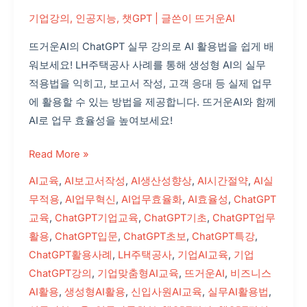
기업강의
,
인공지능
,
챗GPT
| 글쓴이
뜨거운AI
뜨거운AI의 ChatGPT 실무 강의로 AI 활용법을 쉽게 배
워보세요! LH주택공사 사례를 통해 생성형 AI의 실무
적용법을 익히고, 보고서 작성, 고객 응대 등 실제 업무
에 활용할 수 있는 방법을 제공합니다. 뜨거운AI와 함께
AI로 업무 효율성을 높여보세요!
Read More »
AI교육
,
AI보고서작성
,
AI생산성향상
,
AI시간절약
,
AI실
무적용
,
AI업무혁신
,
AI업무효율화
,
AI효율성
,
ChatGPT
교육
,
ChatGPT기업교육
,
ChatGPT기초
,
ChatGPT업무
활용
,
ChatGPT입문
,
ChatGPT초보
,
ChatGPT특강
,
ChatGPT활용사례
,
LH주택공사
,
기업AI교육
,
기업
ChatGPT강의
,
기업맞춤형AI교육
,
뜨거운AI
,
비즈니스
AI활용
,
생성형AI활용
,
신입사원AI교육
,
실무AI활용법
,