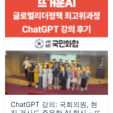
강
의:
국
회
의
원,
현
직
검
사
도
주
목
한
AI
ChatGPT 강의: 국회의원, 현
혁
신
직 검사도 주목한 AI 혁신 – 뜨