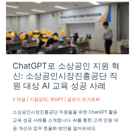
혁
신:
소
상
공
인
시
장
ChatGPT로 소상공인 지원 혁
진
흥
신: 소상공인시장진흥공단 직
공
원 대상 AI 교육 성공 사례
단
직
2 댓글
|
기업강의
,
챗GPT
| 글쓴이
뜨거운AI
원
소상공인시장진흥공단 직원들을 위한 ChatGPT 활용
대
교육 성공 사례를 소개합니다. AI를 통한 고객 민원 대
상
응 개선과 업무 효율화 방안을 알아보세요.
AI