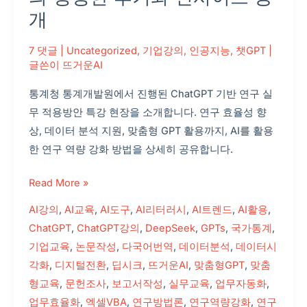
강
개
한
뜨
7 댓글
|
Uncategorized
,
기업강의
,
인공지능
,
챗GPT
|
거
글쓴이
뜨거운AI
운
통계청 통계개발원에서 진행된 ChatGPT 기반 연구 실
AI
무 적용방안 특강 현장을 소개합니다. 연구 효율성 향
챗
상, 데이터 분석 지원, 맞춤형 GPT 활용까지, AI를 활용
GPT
한 연구 역량 강화 방법을 상세히 공유합니다.
강
사
Read More »
의
생
AI강의
,
AI교육
,
AI도구
,
AI리터러시
,
AI트렌드
,
AI활용
,
생
ChatGPT
,
ChatGPT강의
,
DeepSeek
,
GPTs
,
국가통계
,
한
기업교육
,
논문작성
,
다국어번역
,
데이터분석
,
데이터시
후
각화
,
디지털전환
,
딥시크
,
뜨거운AI
,
맞춤형GPT
,
맞춤
기
형교육
,
문헌조사
,
보고서작성
,
실무교육
,
업무자동화
,
와
업무효율화
,
엑셀VBA
,
연구방법론
,
연구역량강화
,
연구