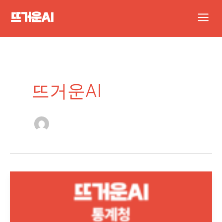
콘
Main
텐
Men
츠
로
건
너
뜨거운AI
뛰
기
[ChatGPT
실
무
활