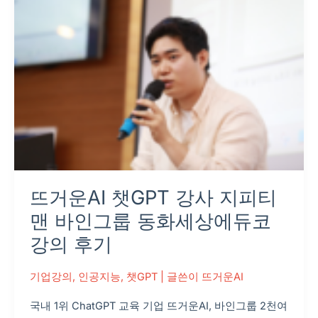
강
사
지
피
티
맨
바
인
그
룹
뜨거운AI 챗GPT 강사 지피티
동
화
맨 바인그룹 동화세상에듀코
세
강의 후기
상
에
기업강의
,
인공지능
,
챗GPT
| 글쓴이
뜨거운AI
듀
국내 1위 ChatGPT 교육 기업 뜨거운AI, 바인그룹 2천여
코