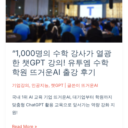
한
챗
GPT
강
의!
유
“1,000명의 수학 강사가 열광
투
엠
한 챗GPT 강의! 유투엠 수학
수
학원 뜨거운AI 출강 후기
학
학
기업강의
,
인공지능
,
챗GPT
| 글쓴이
뜨거운AI
원
국내 1위 AI 교육 기업 뜨거운AI, 대기업부터 학원까지
뜨
맞춤형 ChatGPT 활용 교육으로 앞서가는 역량 강화 지
거
원!
운
AI
Read More »