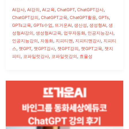
출
강
AI강사
,
AI강의
,
AI교육
,
ChatGPT
,
ChatGPT강사
,
후
ChatGPT강의
,
ChatGPT교육
,
ChatGPT활용
,
GPTs
,
기
GPTs교육
,
GPTs수업
,
뜨거운AI
,
생산성
,
생성형AI
,
생
성형AI강의
,
생성형AI교육
,
업무자동화
,
인공지능강사
,
인공지능강의
,
자동화
,
지피티맨
,
지피티맨강사
,
지피티
스
,
챗GPT
,
챗GPT강사
,
챗GPT강의
,
챗GPT교육
,
챗지
피티
,
코파일럿강사
,
코파일럿강의
,
효율성
뜨
거
운
AI
챗
GPT