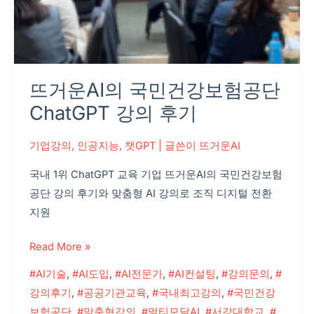
단
ChatGPT
강
의
뜨거운AI의 국민건강보험공단
후
기
ChatGPT 강의 후기
기업강의
,
인공지능
,
챗GPT
| 글쓴이
뜨거운AI
국내 1위 ChatGPT 교육 기업 뜨거운AI의 국민건강보험
공단 강의 후기와 맞춤형 AI 강의로 조직 디지털 전환
지원
Read More »
#AI기술
,
#AI도입
,
#AI전문가
,
#AI컨설팅
,
#강의문의
,
#
강의후기
,
#공공기관교육
,
#국내최고강의
,
#국민건강
보험공단
,
#맞춤형강의
,
#멀티모달AI
,
#서강대학교
,
#