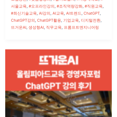
서울교육
,
#오프라인강의
,
#조직역량강화
,
#직원교육
,
#최신기술교육
,
AI강의
,
AI교육
,
AI트렌드
,
ChatGPT
,
ChatGPT강의
,
ChatGPT활용
,
기업교육
,
디지털전환
,
뜨거운AI
,
생성형AI
,
직무교육
,
프롬프트엔지니어링
“1,000
명
의
수
학
강
사
가
열
광