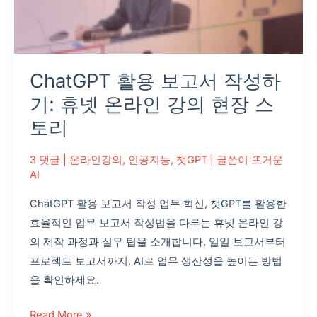
온
라
인
강
ChatGPT 활용 보고서 작성하
의
현
기: 휴넷 온라인 강의 현장 스
장
토리
스
토
3 댓글
|
온라인강의
,
인공지능
,
챗GPT
| 글쓴이
뜨거운
리
AI
ChatGPT 활용 보고서 작성 업무 혁신, 챗GPT를 활용한
효율적인 업무 보고서 작성법을 다루는 휴넷 온라인 강
의 제작 과정과 실무 팁을 소개합니다. 일일 보고서부터
프로젝트 보고서까지, AI로 업무 생산성을 높이는 방법
을 확인하세요.
Read More »