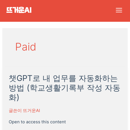
콘
Main
텐
Men
츠
로
건
너
Paid
뛰
기
챗GPT로 내 업무를 자동화하는
챗
GPT
방법 (학교생활기록부 작성 자동
로
화)
내
업
글쓴이
뜨거운AI
무
Open to access this content
를