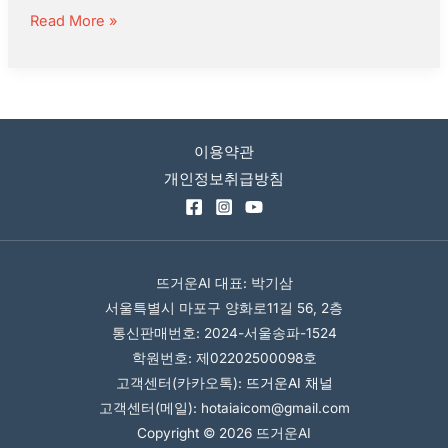
자
Read More »
동
화
하
는
방
이용약관
법
개인정보취급방침
(학
교
생
활
뜨거운AI 대표: 박기삼
기
서울특별시 마포구 양화로11길 56, 2층
록
통신판매번호: 2024-서울송파-1524
부
학원번호: 제02202500098호
작
고객센터(카카오톡):
뜨거운AI 채널
고객센터(메일): hotaiaicom@gmail.com
성
Copyright © 2026 뜨거운AI
자