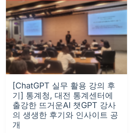
의
후
기]
통
계
청,
대
전
통
계
[ChatGPT 실무 활용 강의 후
센
터
기] 통계청, 대전 통계센터에
에
출강한 뜨거운AI 챗GPT 강사
출
의 생생한 후기와 인사이트 공
강
개
한