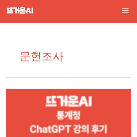
콘
Main
텐
Men
츠
로
건
너
문헌조사
뛰
기
[ChatGPT
실
무
활
용
강