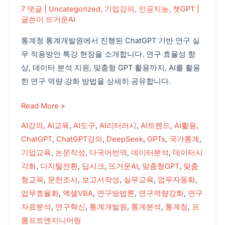
뜨
7 댓글
|
Uncategorized
,
기업강의
,
인공지능
,
챗GPT
|
거
글쓴이
뜨거운AI
운
통계청 통계개발원에서 진행된 ChatGPT 기반 연구 실
AI
무 적용방안 특강 현장을 소개합니다. 연구 효율성 향
챗
상, 데이터 분석 지원, 맞춤형 GPT 활용까지, AI를 활용
GPT
한 연구 역량 강화 방법을 상세히 공유합니다.
강
사
Read More »
의
생
AI강의
,
AI교육
,
AI도구
,
AI리터러시
,
AI트렌드
,
AI활용
,
생
ChatGPT
,
ChatGPT강의
,
DeepSeek
,
GPTs
,
국가통계
,
한
기업교육
,
논문작성
,
다국어번역
,
데이터분석
,
데이터시
후
각화
,
디지털전환
,
딥시크
,
뜨거운AI
,
맞춤형GPT
,
맞춤
기
형교육
,
문헌조사
,
보고서작성
,
실무교육
,
업무자동화
,
와
업무효율화
,
엑셀VBA
,
연구방법론
,
연구역량강화
,
연구
인
자료분석
,
연구혁신
,
통계개발원
,
통계분석
,
통계청
,
프
사
롬프트엔지니어링