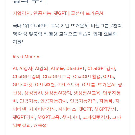
상
에
기업강의
,
인공지능
,
챗GPT
| 글쓴이
뜨거운AI
듀
국내 1위 ChatGPT 교육 기업 뜨거운AI, 바인그룹 2천여
코
명 대상 맞춤형 AI 활용 교육으로 학습지 업계 효율화
강
지원!
의
후
Read More »
기
AI
,
AI강사
,
AI강의
,
AI교육
,
ChatGPT
,
ChatGPT강사
,
ChatGPT강의
,
ChatGPT교육
,
ChatGPT활용
,
GPTs
,
GPTs마켓
,
GPTs추천
,
GPT스토어
,
GPT툴
,
뜨거운AI
,
생
산성
,
생성형AI
,
생성형AI강의
,
생성형AI교육
,
업무자동
화
,
인공지능
,
인공지능강사
,
인공지능강의
,
자동화
,
지
피티맨
,
지피티맨강사
,
지피티스
,
챗GPT
,
챗GPT강사
,
챗GPT강의
,
챗GPT교육
,
챗지피티
,
코파일럿강사
,
코파
일럿강의
,
효율성