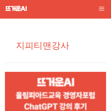
콘
Main
텐
Men
츠
로
건
너
지피티맨강사
뛰
기
“1,000
명
의
수
학
강