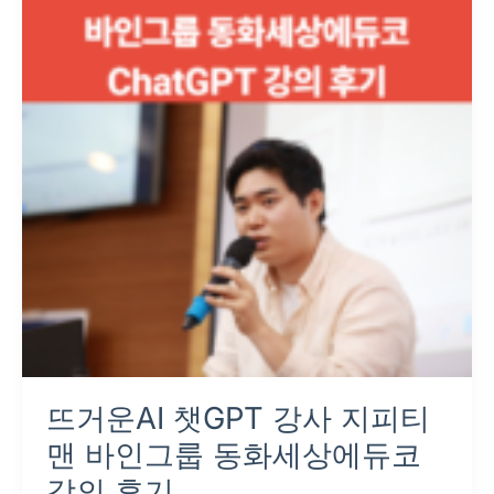
AI
챗
GPT
강
사
지
피
티
맨
바
인
그
룹
뜨거운AI 챗GPT 강사 지피티
동
화
맨 바인그룹 동화세상에듀코
세
강의 후기