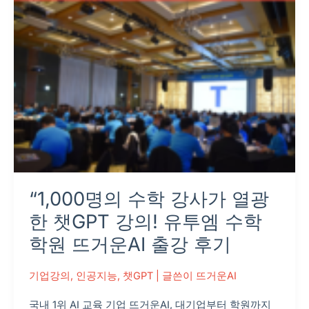
사
가
열
광
한
챗
GPT
강
의!
유
“1,000명의 수학 강사가 열광
투
엠
한 챗GPT 강의! 유투엠 수학
수
학원 뜨거운AI 출강 후기
학
학
기업강의
,
인공지능
,
챗GPT
| 글쓴이
뜨거운AI
원
국내 1위 AI 교육 기업 뜨거운AI, 대기업부터 학원까지