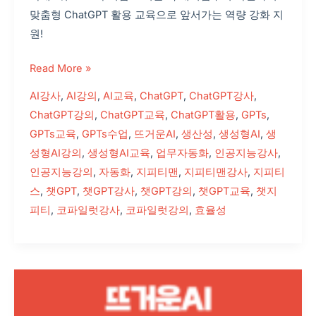
뜨
맞춤형 ChatGPT 활용 교육으로 앞서가는 역량 강화 지
거
원!
운
AI
Read More »
출
강
AI강사
,
AI강의
,
AI교육
,
ChatGPT
,
ChatGPT강사
,
후
ChatGPT강의
,
ChatGPT교육
,
ChatGPT활용
,
GPTs
,
기
GPTs교육
,
GPTs수업
,
뜨거운AI
,
생산성
,
생성형AI
,
생
성형AI강의
,
생성형AI교육
,
업무자동화
,
인공지능강사
,
인공지능강의
,
자동화
,
지피티맨
,
지피티맨강사
,
지피티
스
,
챗GPT
,
챗GPT강사
,
챗GPT강의
,
챗GPT교육
,
챗지
피티
,
코파일럿강사
,
코파일럿강의
,
효율성
뜨
거
운