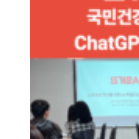
의
국
민
건
강
보
험
공
단
ChatGPT
강
의
후
기