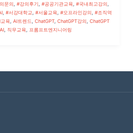
강의문의
,
#강의후기
,
#공공기관교육
,
#국내최고강의
,
I
,
#서강대학교
,
#서울교육
,
#오프라인강의
,
#조직역
I교육
,
AI트렌드
,
ChatGPT
,
ChatGPT강의
,
ChatGPT
AI
,
직무교육
,
프롬프트엔지니어링