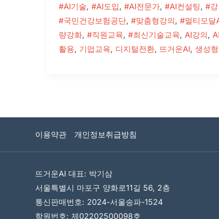
#AI기술
,
#AI도입
,
#AI전문가
,
#AI컨설팅
,
#
#국민건강보험공단
,
#맞춤형강의
,
#멀티모달A
량강화
,
#직원교육
,
#최신기술교육
,
AI강의
,
A
활용
,
기업교육
,
디지털전환
,
뜨거운AI
,
생성형
이용약관
개인정보취급방침
뜨거운AI 대표: 박기삼
서울특별시 마포구 양화로11길 56, 2층
통신판매번호: 2024-서울송파-1524
학원번호: 제02202500098호