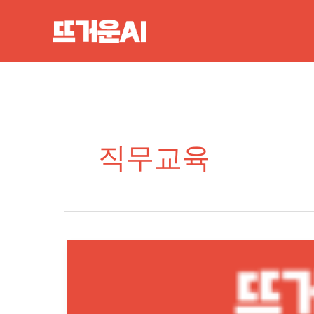
콘
텐
츠
로
건
너
뛰
직무교육
기
뜨
거
운
AI