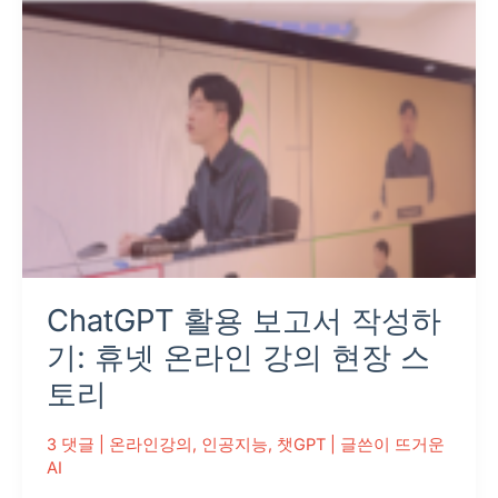
작
성
하
기:
휴
넷
온
라
인
강
ChatGPT 활용 보고서 작성하
의
현
기: 휴넷 온라인 강의 현장 스
장
토리
스
토
3 댓글
|
온라인강의
,
인공지능
,
챗GPT
| 글쓴이
뜨거운
리
AI