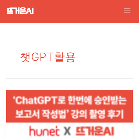
콘
Main
텐
Men
츠
로
건
너
챗GPT활용
뛰
기
ChatGPT
활
용
보
고
서