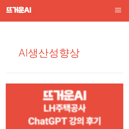
콘
Main
텐
Men
츠
로
건
너
AI생산성향상
뛰
기
챗
GPT
강
의,
LH
주