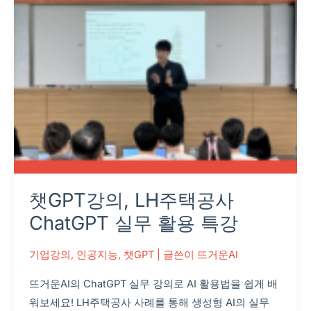
택
공
사
ChatGPT
실
무
활
용
특
강
챗GPT강의, LH주택공사
ChatGPT 실무 활용 특강
기업강의
,
인공지능
,
챗GPT
| 글쓴이
뜨거운AI
뜨거운AI의 ChatGPT 실무 강의로 AI 활용법을 쉽게 배
워보세요! LH주택공사 사례를 통해 생성형 AI의 실무