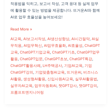
적용법을 익히고, 보고서 작성, 고객 응대 등 실제 업무
에 활용할 수 있는 방법을 제공합니다. 뜨거운AI와 함께
AI로 업무 효율성을 높여보세요!
Read More »
AI교육
,
AI보고서작성
,
AI생산성향상
,
AI시간절약
,
AI실
무적용
,
AI업무혁신
,
AI업무효율화
,
AI효율성
,
ChatGPT
교육
,
ChatGPT기업교육
,
ChatGPT기초
,
ChatGPT업무
활용
,
ChatGPT입문
,
ChatGPT초보
,
ChatGPT특강
,
ChatGPT활용사례
,
LH주택공사
,
기업AI교육
,
기업
ChatGPT강의
,
기업맞춤형AI교육
,
뜨거운AI
,
비즈니스
AI활용
,
생성형AI활용
,
신입사원AI교육
,
실무AI활용법
,
실무자AI교육
,
업무자동화AI
,
챗GPT강사
,
챗GPT강의
,
프롬프트엔지니어링